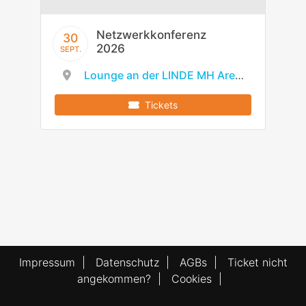
Netzwerkkonferenz
30
2026
SEPT.
Lounge an der LINDE MH Arena
Tickets
Impressum
|
Datenschutz
|
AGBs
|
Ticket nicht
angekommen?
|
Cookies
|