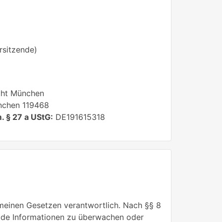
rsitzende)
ht München
chen 119468
. § 27 a UStG:
DE191615318
emeinen Gesetzen verantwortlich. Nach §§ 8
remde Informationen zu überwachen oder