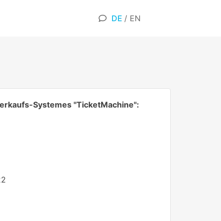
DE
/
EN
verkaufs-Systemes "TicketMachine":
22